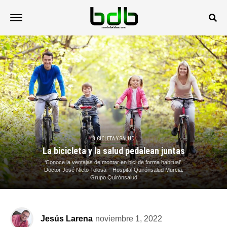
BICICLETA Y SALUD
La bicicleta y la salud pedalean juntas
‘Conoce la ventajas de montar en bici de forma habitual’.
Doctor José Nieto Tolosa – Hospital Quirónsalud Murcia.
Grupo Quirónsalud
Jesús Larena
noviembre 1, 2022