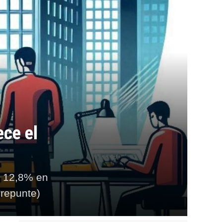
ece el
l 12,8% en
 repunte)