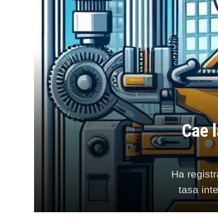
Cae l
Ha regist
tasa int